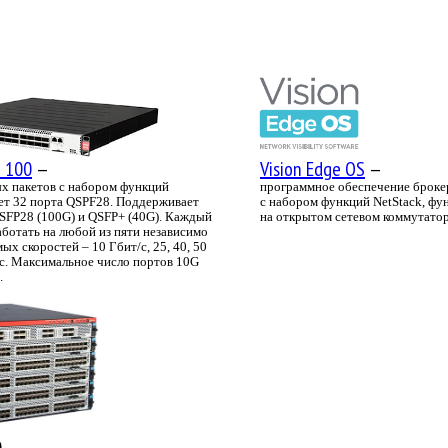
e 100
—
Vision Edge OS
—
ых пакетов с набором функций
программное обеспечение броке
еет 32 порта QSPF28. Поддерживает
с набором функций NetStack, ф
SFP28 (100G) и QSFP+ (40G). Каждый
на открытом сетевом коммутатор
ботать на любой из пяти независимо
ых скоростей – 10 Гбит/с, 25, 40, 50
/с. Максимальное число портов 10G
.
0 —