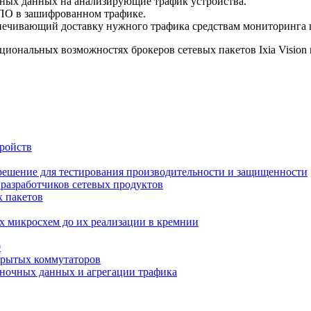
жных данных на анализирующие трафик устройства.
ПО в зашифрованном трафике.
печивающий доставку нужного трафика средствам мониторинга 
иональных возможностях брокеров сетевых пакетов Ixia Vision
тройств
е решение для тестирования производительности и защищенности
 разработчиков сетевых продуктов
х пакетов
х микросхем до их реализации в кремнии
0
ткрытых коммутаторов
рыночных данных и агрегации трафика