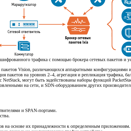
ашифрованного трафика с помощью брокера сетевых пакетов и у
евых пакетов Vision, различающихся аппаратными конфигурациям
ация пакетов на уровнях 2–4, агрегация и репликация трафика, б
 с NetStack, могут быть задействованы наборы функций PacketStac
новленными на сети, и
SDN-оборудованием
других производител
твителями и
SPAN-портами
.
ства.
ов на основе их принадлежности к определенным приложениям.