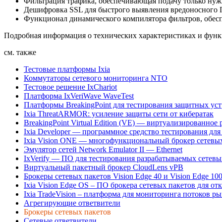
Фильтрация трафика, обеспечивающая подачу только ну
Дешифровка SSL для быстрого выявления вредоносного 
Функционал динамического компилятора фильтров, обес
Подробная информация о технических характеристиках и функц
см. также
Тестовые платформы Ixia
Коммутаторы сетевого мониторинга NTO
Тестовое решение IxChariot
Платформа IxVeriWave WaveTest
Платформы BreakingPoint для тестирования защитных ус
Ixia ThreatARMOR: усиление защиты сети от кибератак
BreakingPoint Virtual Edition (VE) — виртуализированно
Ixia Developer — программное средство тестирования для
Ixia Vision ONE — многофункциональный брокер сетевы
Эмулятор сетей Network Emulator II — Ethernet
IxVerify — ПО для тестирования разрабатываемых сетевы
Виртуальный пакетный брокер CloudLens vPB
Брокеры сетевых пакетов Vision Edge 40 и Vision Edge 10
Ixia Vision Edge OS – ПО брокера сетевых пакетов для о
Ixia TradeVision – платформа для мониторинга потоков 
Агрегирующие ответвители
Брокеры сетевых пакетов
Сетевые ответвители