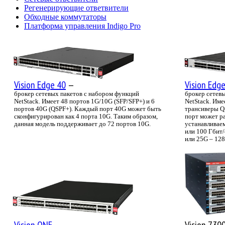
Регенерирующие ответвители
Обходные коммутаторы
Платформа управления Indigo Pro
Vision Edge 40
—
Vision Edg
брокер сетевых пакетов с набором функций
брокер сетев
NetStack. Имеет 48 портов 1G/10G (SFP/SFP+) и 6
NetStack. Им
портов 40G (QSPF+). Каждый порт 40G может быть
трансиверы Q
сконфигурирован как 4 порта 10G. Таким образом,
порт может ра
данная модель поддерживает до 72 портов 10G.
устанавливаем
или 100 Гбит
или 25G – 128
Vision ONE
—
Vision 730