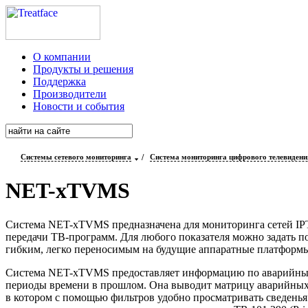
О компании
Продукты и решения
Поддержка
Производители
Новости и события
Системы сетевого мониторинга
/
Система мониторинга цифрового телевиден
NET-xTVMS
Система
NET-xTVMS
предназначена для мониторинга сетей I
передачи
ТВ-программ
. Для любого показателя можно задать 
гибким, легко переносимым на будущие аппаратные платформы
Система
NET-xTVMS
предоставляет информацию по аварийны
периоды времени в прошлом. Она выводит матрицу аварийных 
в котором с помощью фильтров удобно просматривать сведенья 