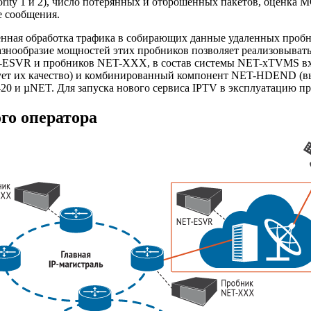
ority 1 и 2), число потерянных и отброшенных пакетов, оценка 
е сообщения.
енная обработка трафика в собирающих данные удаленных проб
Разнообразие мощностей этих пробников позволяет реализовыва
-ESVR
и пробников
NET-XXX
, в состав системы
NET-xTVMS
вх
ует их качество) и комбинированный компонент
NET-HDEND
(в
20
и µNET. Для запуска нового сервиса IPTV в эксплуатацию п
го оператора