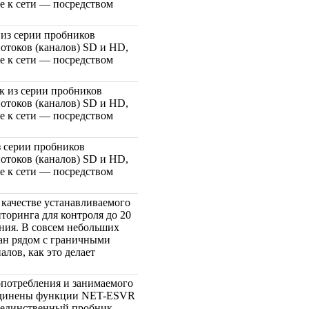
е к сети — посредством
из серии пробников
потоков (каналов) SD и HD,
е к сети — посредством
к из серии пробников
потоков (каналов) SD и HD,
е к сети — посредством
 серии пробников
потоков (каналов) SD и HD,
е к сети — посредством
 качестве устанавливаемого
торинга для контроля до 20
ания. В совсем небольших
ан рядом с граничными
лов, как это делает
опотребления и занимаемого
единены функции
NET-ESVR
о единственный пробник