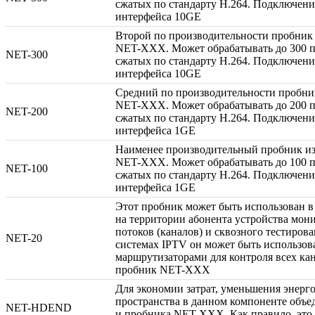
сжатых по стандарту H.264. Подключени
интерфейса 10GE
Второй по производительности пробник 
NET-XXX
. Может обрабатывать до 300 
NET-300
сжатых по стандарту H.264. Подключени
интерфейса 10GE
Средний по производительности пробни
NET-XXX
. Может обрабатывать до 200 
NET-200
сжатых по стандарту H.264. Подключени
интерфейса 1GE
Наименее производительный пробник из
NET-XXX
. Может обрабатывать до 100 
NET-100
сжатых по стандарту H.264. Подключени
интерфейса 1GE
Этот пробник может быть использован в
на территории абонента устройства мони
потоков (каналов) и сквозного тестиров
NET-20
системах IPTV он может быть использов
маршрутизаторами для контроля всех кана
пробник
NET-XXX
Для экономии затрат, уменьшения энерг
пространства в данном компоненте объ
NET-HDEND
и пробника
NET-XXX
. Как правило, эт