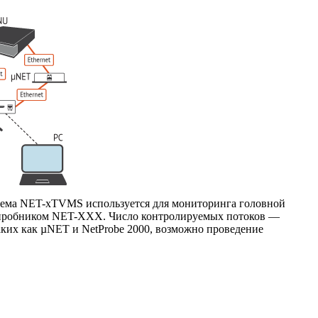
тема
NET-xTVMS
используется для мониторинга головной
пробником
NET-XXX
. Число контролируемых потоков —
аких как µNET и NetProbe 2000, возможно проведение