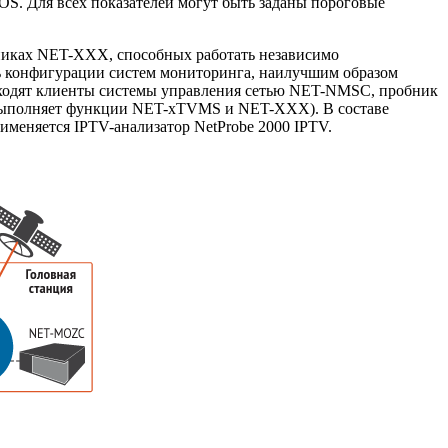
MOS. Для всех показателей могут быть заданы пороговые
никах
NET-XXX
, способных работать независимо
ть конфигурации систем мониторинга, наилучшим образом
одят клиенты системы управления сетью
NET-NMSC
, пробник
ыполняет функции
NET-xTVMS
и
NET-XXX
). В составе
рименяется
IPTV-анализатор
NetProbe 2000 IPTV.