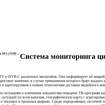
ия NET-xTVMS
Система мониторинга ци
PTV и
DVB-C
различных масштабов. Она информирует об аварий
пороговое значение, в случае превышения которого будет выдано
 и адаптируемым к новым технологиям доставки медийного кон
м ситуациям и ключевым показателям передачи
ТВ-программ
ка
ситуаций по всем каналам, географическую карту с агрегиров
о текущих и прошлых авариях. Среди определяемых системой пок