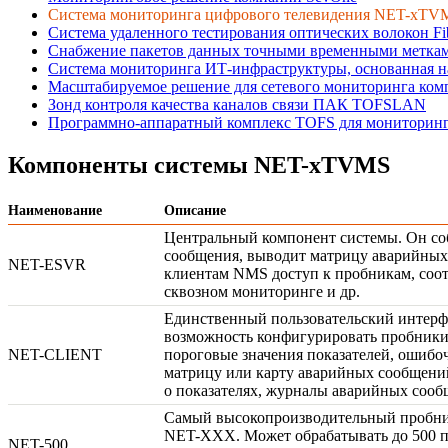
Система мониторинга цифрового телевидения NET-xTV
Система удаленного тестирования оптических волокон Fi
Снабжение пакетов данных точными временными метками
Система мониторинга ИТ-инфраструктуры, основанная н
Масштабируемое решение для сетевого мониторинга комп
Зонд контроля качества каналов связи ПАК TOFSLAN
Программно-аппаратный комплекс TOFS для мониторинга
Компоненты системы
NET-xTVMS
Наименование
Описание
Центральный компонент системы. Он со
сообщения, выводит матрицу аварийных
NET-ESVR
клиентам NMS доступ к пробникам, соот
сквозном мониторинге и др.
Единственный пользовательский интерф
возможность конфигурировать пробники 
NET-CLIENT
пороговые значения показателей, ошибоч
матрицу или карту аварийных сообщен
о показателях, журналы аварийных соо
Самый высокопроизводительный пробни
NET-XXX
. Может обрабатывать до 500 
NET-500