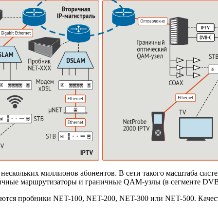
 нескольких миллионов абонентов. В сети такого масштаба сист
аничные маршрутизаторы и граничные
QAM-узлы
(в сегменте
DVB
зуются пробники
NET-100
,
NET-200
,
NET-300
или
NET-500
. Каче