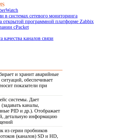
MS
berWatch
 в системах сетевого мониторинга
а открытой программной платформе Zabbix
ании cPacket
 качества каналов связи
бирает и хранит аварийные
 ситуаций, обеспечивает
носит показатели при
ейс системы. Дает
(задавать каналы,
ные PID и др.). Отображает
ий, детальную информацию
бщений
к из серии пробников
потоков (каналов) SD и HD,