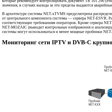
которые рекомендует контролировать документ TR 101 290 (Pri
значения, в случаях выхода за эти пределы выдаются аварийны
В архитектуре системы
NET-xTVMS
предусмотрена распредел
от центрального компонента системы — сервера
NET-ESVR
. 
соответствующие требованиям операторов. Кроме сервера
NET
NET-MOZAIC
(выводит контрольные изображения и анализир
системы могут использоваться и менее мощные пробники
NET-
Мониторинг сети IPTV и DVB-C крупно