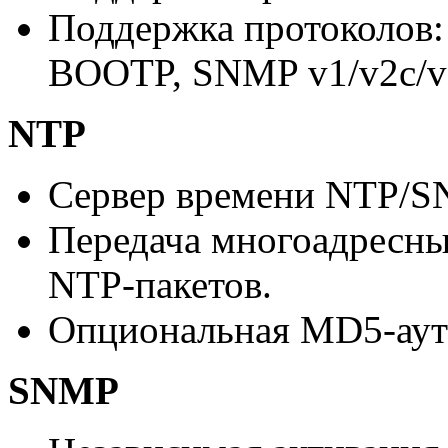
Поддержка протоколов:
BOOTP, SNMP v1/v2c/v
NTP
Сервер времени NTP/SN
Передача многоадресн
NTP-пакетов
.
Опциональная
MD5-аут
SNMP