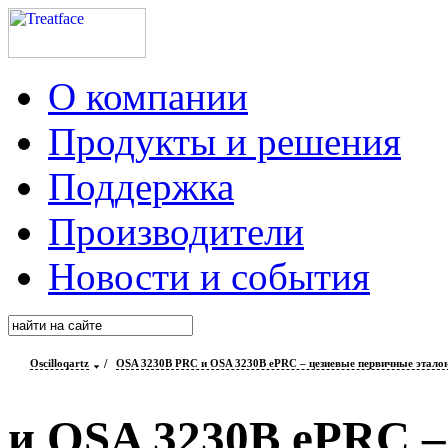
О компании
Продукты и решения
Поддержка
Производители
Новости и события
Oscilloqartz
/
OSA 3230B PRC и OSA 3230B ePRC – цезиевые первичные этало
и OSA 3230B ePRC –