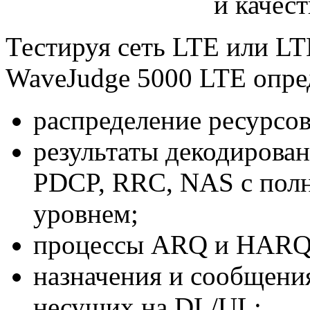
и качес
Тестируя сеть LTE или L
WaveJudge 5000 LTE опре
распределение ресурсо
результаты декодирова
PDCP, RRC, NAS с полн
уровнем;
процессы ARQ и HARQ
назначения и сообщения
несущих на DL/UL;