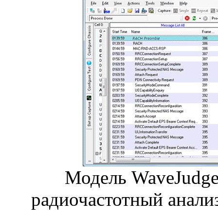
Модель WaveJudge
радиочастотный анализ