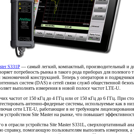
ster S331P
— самый легкий, компактный, производительный и дост
воряет потребность рынка в такого рода приборах для полевого
 экономичной конструкцией. Теперь у операторов и подрядчико
нтенных систем (DAS) и сетей связи служб общественной безоп
воляет выполнять измерения в новой полосе частот
LTE-U
.
их частот от 150 кГц до 4 ГГц или от 150 кГц до 6 ГГц. При ст
 тестировать
антенно-фидерные
системы, используемые как в низ
ключая сети
LTE-U
, работающие в не требующем лицензирования 
м устройством Site Master на рынке, что повышает эффективност
о в отрасли устройства Site Master S331L, сверхпортативный а
ю справку, помогающую пользователям выполнять измерения, а