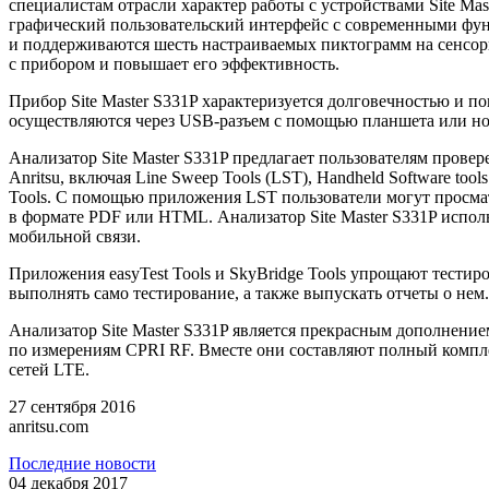
специалистам отрасли характер работы с устройствами Site M
графический пользовательский интерфейс с современными фун
и поддерживаются шесть настраиваемых пиктограмм на сенсор
с прибором и повышает его эффективность.
Прибор Site Master S331P характеризуется долговечностью и 
осуществляются через
USB-разъем
с помощью планшета или ноу
Анализатор Site Master S331P предлагает пользователям пров
Anritsu, включая Line Sweep Tools (LST), Handheld Software to
Tools. С помощью приложения LST пользователи могут просмат
в формате PDF или HTML. Анализатор Site Master S331P испол
мобильной связи.
Приложения easyTest Tools и SkyBridge Tools упрощают тестир
выполнять само тестирование, а также выпускать отчеты о нем
Анализатор Site Master S331P является прекрасным дополнени
по измерениям CPRI RF. Вместе они составляют полный компл
сетей LTE.
27 cентября 2016
anritsu.com
Последние новости
04 декабря 2017