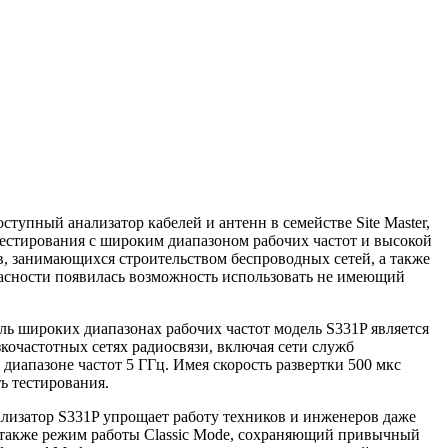
упный анализатор кабелей и антенн в семействе Site Master,
 тестирования с широким диапазоном рабочих частот и высокой
в, занимающихся строительством беспроводных сетей, а также
асности появилась возможность использовать не имеющий
оль широких диапазонах рабочих частот модель S331P является
кочастотных сетях радиосвязи, включая сети служб
диапазоне частот 5 ГГц. Имея скорость развертки 500 мкс
ь тестирования.
нализатор S331P упрощает работу техников и инженеров даже
 также режим работы Classic Mode, сохраняющий привычный