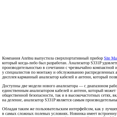
Компания Anritsu выпустила сверхпортативный прибор
Site Ma
который
когда-либо
был разработан. Анализатор S331P удовлет
производительностью в сочетании с чрезвычайно компактной и
у специалистов по монтажу и обслуживанию распределенных а
дисплея карманный анализатор кабелей и антенн, который поз
Доступны две модели нового анализатора — с диапазоном рабоч
единственным анализатором кабелей и антенн, который может
общественной безопасности, так и в высокочастотных сетях, в
на деление, анализатор S331P является самым производительны
Обладая таким же пользовательским интерфейсом, как у лучшег
в самых сложных полевых условиях. Новинка имеет встроенну