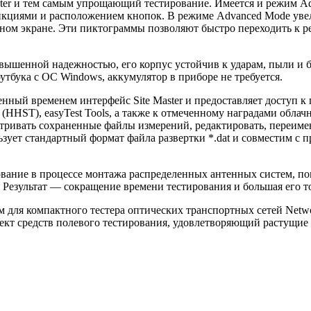
aster и тем самым упрощающий тестирование. Имеется и режим A
кциями и расположением кнопок. В режиме Advanced Mode увел
ном экране. Эти пиктограммы позволяют быстро переходить к р
повышенной надежностью, его корпус устойчив к ударам, пыли и
тбука с ОС Windows, аккумулятор в приборе не требуется.
еренный временем интерфейс Site Master и предоставляет досту
ols (HHST), easyTest Tools, а также к отмеченному наградами об
ривать сохраненные файлы измерений, редактировать, переимено
ьзует стандартный формат файла развертки *.dat и совместим с
ование в процессе монтажа распределенных антенных систем, по
. Результат — сокращение времени тестирования и большая его т
ем для компактного тестера оптических транспортных сетей Net
ект средств полевого тестирования, удовлетворяющий растущи