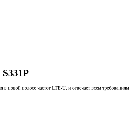
r S331P
ия в новой полосе частот
LTE-U
, и отвечает всем требованиям