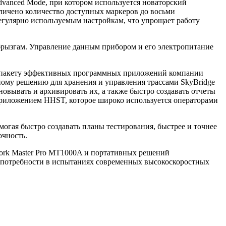
dvanced Mode, при котором используется новаторский
ичено количество доступных маркеров до восьми
егулярно используемым настройкам, что упрощает работу
 брызгам. Управление данным прибором и его электропитание
п к пакету эффективных программных приложений компании
лачному решению для хранения и управления трассами SkyBridge
вывать и архивировать их, а также быстро создавать отчеты
 приложением HHST, которое широко используется операторами
могая быстро создавать планы тестирования, быстрее и точнее
очность.
work Master Pro MT1000A и портативных решений
е потребности в испытаниях современных высокоскоростных