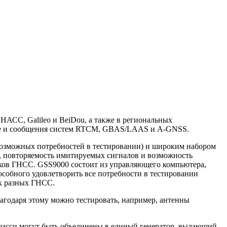
НАСС, Galileo и BеiDou, а также в региональных
ные и сообщения систем RTCM, GBAS/LAAS и
A-GNSS
.
возможных потребностей в тестировании) и широким набором
 повторяемость имитируемых сигналов и возможность
иков ГНСС. GSS9000 состоит из управляющего компьютера,
собного удовлетворить все потребности в тестировании
их разных ГНСС.
годаря этому можно тестировать, например, антенны
 шасси могут быть объединены в единый генератор, выдающий