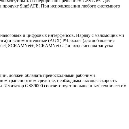
хи могут быть сгенерированы решением GSS7765. Для
ен продукт SimSAFE. При использовании любого системного
р аналоговых и цифровых интерфейсов. Наряду с маломощными
нга) и вспомогательные (AUX)
РЧ-входы
(для добавления
ernet, SCRAMNet+, SCRAMNet GT и вход сигнала запуска
ации, должен обладать превосходными рабочими
ном транспортном средстве, необходимы высокая скорость
ности. Имитатор GSS9000 соответствует повышенным техническим