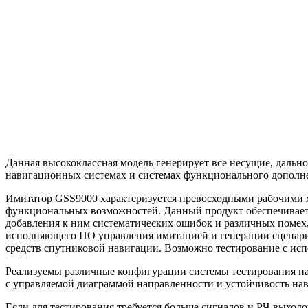
Данная высококлассная модель генерирует все несущие, даль
навигационных системах и системах функционального допол
Имитатор GSS9000 характеризуется превосходными рабочими х
функциональных возможностей. Данный продукт обеспечивает
добавления к ним систематических ошибок и различных помех
исполняющего ПО управления имитацией и генерации сценарие
средств спутниковой навигации. Возможно тестирование с ис
Реализуемы различные конфигурации системы тестирования на
с управляемой диаграммой направленности и устойчивость на
Если для тестирования требуется больше сигналов и
РЧ-выходо