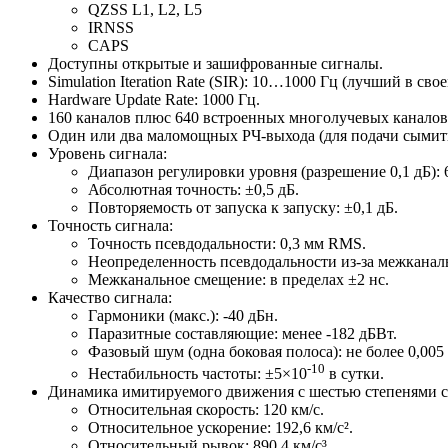
QZSS L1, L2, L5
IRNSS
CAPS
Доступны открытые и зашифрованные сигналы.
Simulation Iteration Rate (SIR): 10…1000 Гц (лучший в свое
Hardware Update Rate: 1000 Гц.
160 каналов плюс 640 встроенных многолучевых каналов
Один или два маломощных
РЧ-выхода
(для подачи сымит
Уровень сигнала:
Диапазон регулировки уровня (разрешение 0,1 дБ): 
Абсолютная точность: ±0,5 дБ.
Повторяемость от запуска к запуску: ±0,1 дБ.
Точность сигнала:
Точность псевдодальности: 0,3 мм RMS.
Неопределенность псевдодальности
из-за
межканаль
Межканальное смещение: в пределах ±2 нс.
Качество сигнала:
Гармоники (макс.): -40 дБн.
Паразитные составляющие: менее -182 дБВт.
Фазовый шум (одна боковая полоса): не более 0,005
-10
Нестабильность частоты: ±5×10
в сутки.
Динамика имитируемого движения с шестью степенями 
Относительная скорость: 120 км/с.
Относительное ускорение: 192,6 км/с².
Относительный рывок: 890,4 км/с³.