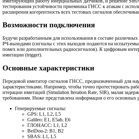
имитирующий работу инерциальных датчиков, и решение SimA
тестирования устойчивости приемника ГНСС к атакам с испо
расширения когерентность всех тестовых сигналов обеспечив
Возможности подключения
Будучи разработанным для использования в составе различны
РЧ-выходами
(сигналы с этих выходов подаются на испытуемы
помех или дополнительных радиосигналов). К цифровым инте
имитации (trigger).
Основные характеристики
Передовой имитатор сигналов ГНСС, предназначенный для нау
характеристиками. Например, чтобы точно протестировать ра
итерации имитаций (Simulation Iteration Rate, SIR), малая з
требованиям. Ниже представлена информация о его основных р
Генерируемые сигналы:
GPS: L1, L2, L5
Galileo: E1, E5ab, E6
ГЛОНАСС: L1, L2
BeiDou-2
: B1, B2
SBAS: L1, L5