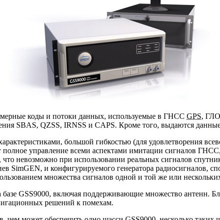
номерные коды и потоки данных, используемые в ГНСС
GPS
, ГЛО
нения SBAS, QZSS, IRNSS и CAPS. Кроме того, выдаются дан
арактеристиками, большой гибкостью (для удовлетворения все
 полное управление всеми аспектами имитации сигналов ГНСС,
, что невозможно при использовании реальных сигналов спутн
в SimGEN, и конфигурируемого генератора радиосигналов, спо
пользованием множества сигналов одной и той же или нескольк
 базе GSS9000, включая поддерживающие множество антенн. Бла
вигационных решений к помехам.
в
, чем может обеспечить одно шасси GSS9000, несколько таких