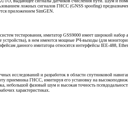
UTO, выдающее сигналы датчиков счисления пути. Шум и поме
льзованием ложных сигналов ГНСС (GNSS spoofing) предназнач
ается приложением SimGEN.
х систем тестирования, имитатор GSS9000 имеет широкий набо
е устройства), в нем имеются мощные
РЧ-выходы
(для монитори
рфейсам данного имитатора относятся интерфейсы
IEE-488
, Eth
чных исследований и разработок в области спутниковой навиг
боту приемника ГНСС, имитируя его установку на высокоподвиж
адержка, небольшой фазовый шум и высокая точность псевдодаль
абочих характеристиках.